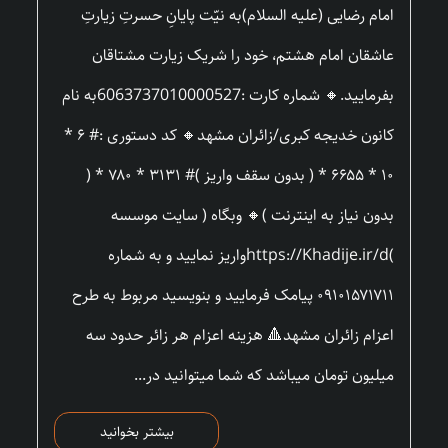
امام رضایی (علیه السلام)به نیّت پایانِ حسرتِ زیارتِ
عاشقان امام هشتم، خود را شریک زیارت مشتاقان
بفرمایید.🔸 شماره کارت :6063737010000527به نام
کانون خدیجه کبری/زائران مشهد🔸 کد دستوری :# ۶ *
۱۰ * ۶۶۵۵ * ( بدون سقف واریز )# ۳۱۳۱ * ۷۸۰ * (
بدون نیاز به اینترنت )🔸 وبگاه ( سایت موسسه
)https://Khadije.ir/dواریز نمایید و به شماره
۰۹۱۰۱۵۷۱۷۱۱ پیامک فرمایید و بنویسید مربوط به طرح
اعزام زائران مشهد🔺 هزینه اعزام هر زائر حدود سه
میلیون تومان میباشد که شما میتوانید در...
بیشتر بخوانید