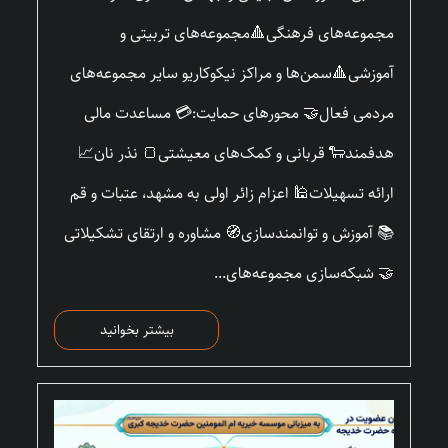
مجموعه‌های فرهنگی🔺مجموعه‌های تربیتی و
آموزشی🔺سمن‌ها و مراکز نیکوکاریو سایر مجموعه‌های
مردمی فعال🤝 محورهای حمایت:💳 مساعدت مالی
هدفمند🐑 قربانی و کمک‌های معیشتی🍞 نذر نان📈
ارائه تسهیلات🕌 اعزام زائر اولی به مشهد، عتبات و قم
📚 آموزش و توانمندسازی🧭 مشاوره و ارتقای تشکیلاتی
🤝 شبکه‌سازی مجموعه‌های...
بیشتر بخوانید