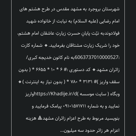
شهرستان بروجرد به مشهد مقدس در طرح هشتم های
امام رضایی (علیه السلام) به نیابت از خانواده شهید
فولادوندبه نیّت پایانِ حسرتِ زیارتِ عاشقان امام هشتم،
خود را شریک زیارت مشتاقان بفرمایید.🔸 شماره کارت
:6063737010000527به نام کانون خدیجه کبری/
زائران مشهد🔸 کد دستوری :# ۶ * ۱۰ * ۶۶۵۵ * ( بدون
سقف واریز )# ۳۱۳۱ * ۷۸۰ * ( بدون نیاز به اینترنت )🔸
وبگاه ( سایت موسسه )https://Khadije.ir/dواریز
نمایید و به شماره ۰۹۱۰۱۵۷۱۷۱۱ پیامک فرمایید و
بنویسید مربوط به طرح اعزام زائران مشهد🔺 هزینه
اعزام هر زائر حدود سه میلیون...