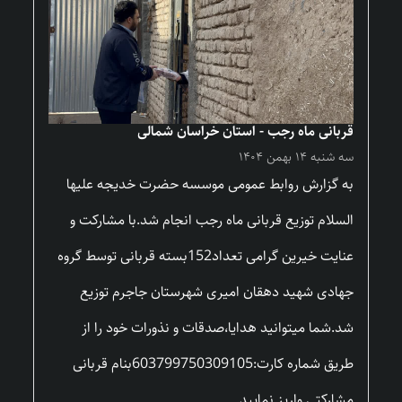
قربانی ماه رجب - استان خراسان شمالی
سه شنبه ۱۴ بهمن ۱۴۰۴
به گزارش روابط عمومی موسسه حضرت خدیجه علیها
السلام توزیع قربانی ماه رجب انجام شد.با مشارکت و
عنایت خیرین گرامی تعداد152بسته قربانی توسط گروه
جهادی شهید دهقان امیری شهرستان جاجرم توزیع
شد.شما میتوانید هدایا،صدقات و نذورات خود را از
طریق شماره کارت:603799750309105بنام قربانی
مشارکتی واریز نمایید.