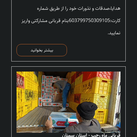
هدایا،صدقات و نذورات خود را از طریق شماره
کارت:603799750309105بنام قربانی مشارکتی واریز
نمایید.
بیشتر بخوانید
قربانی ماه رجب - استان سمنان