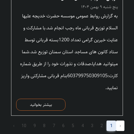
پنج شنبه ۹ بهمن ۱۴۰۴
به گزارش روابط عمومی موسسه حضرت خدیجه علیها
السلام توزیع قربانی ماه رجب انجام شد.با مشارکت و
عنایت خیرین گرامی تعداد 1200بسته قربانی توسط
ستاد کانون های مساجد استان سمنان توزیع شد.شما
میتوانید هدایا،صدقات و نذورات خود را از طریق شماره
کارت:603799750309105بنام قربانی مشارکتی واریز
نمایید.
بیشتر بخوانید
›
10
9
8
7
6
5
4
3
2
1
‹