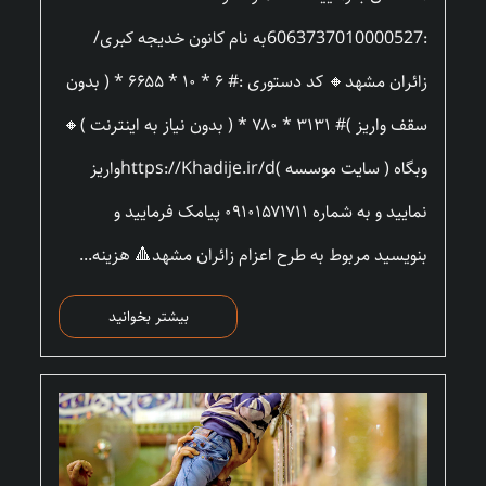
:6063737010000527به نام کانون خدیجه کبری/
زائران مشهد🔸 کد دستوری :# ۶ * ۱۰ * ۶۶۵۵ * ( بدون
سقف واریز )# ۳۱۳۱ * ۷۸۰ * ( بدون نیاز به اینترنت )🔸
وبگاه ( سایت موسسه )https://Khadije.ir/dواریز
نمایید و به شماره ۰۹۱۰۱۵۷۱۷۱۱ پیامک فرمایید و
بنویسید مربوط به طرح اعزام زائران مشهد🔺 هزینه...
بیشتر بخوانید