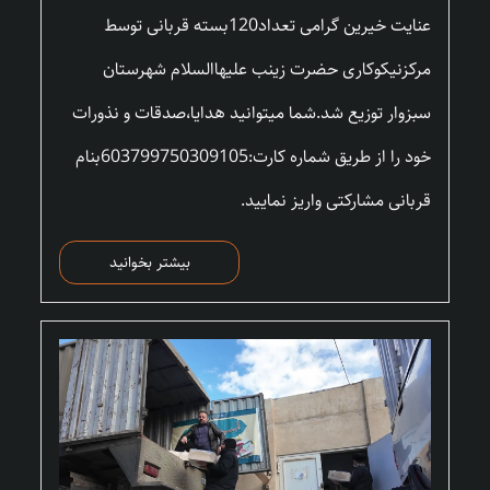
عنایت خیرین گرامی تعداد120بسته قربانی توسط
مرکزنیکوکاری حضرت زینب علیهاالسلام شهرستان
سبزوار توزیع شد.شما میتوانید هدایا،صدقات و نذورات
خود را از طریق شماره کارت:603799750309105بنام
قربانی مشارکتی واریز نمایید.
بیشتر بخوانید