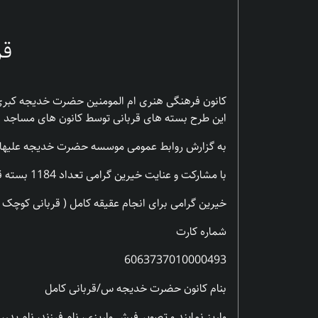
قر
کانون فرهنگی هنری ام المومنین حضرت خدیجه کبری (ع
این طرح بسته های قربانی توسط کانون های مساجد ا
به گزارش روابط عمومی موسسه حضرت خدیجه علیها الس
با مشارکت و عنایت خیرین گرامی تعداد 1184 بسته قربانی توسط کانون مساجد استان سمنان در ماه جمادی الثانی به نیازمندان تقدیم شد.
خیرین گرامی برای انجام عقیقه کامل ( قربانی کوچک ) مبلغ 8 میلیون و عقیقه کامل ( قربانی متوسط ) مبلغ 10 میلیون عقیقه کامل (قربانی بزرگ ) مبلغ 12
شماره کارت
6063737010000493
بنام کانون حضرت خدیجه س/قربانی کامل
واریز نمایند و تصویر فیش واریزی، نام فرزند، نام پدر، شماره تلفن را به شماره ۲