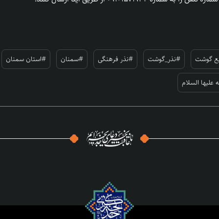
یع گوشت
#نذر_گوشت
#نذر فرهنگی
#سمنان
#استان سمنان
لیها السلام