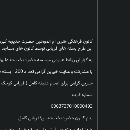
کانون فرهنگی هنری ام المومنین حضرت خدیجه کبری (ع
این طرح بسته های قربانی توسط کانون های مساجد ا
به گزارش روابط عمومی موسسه حضرت خدیجه علیها الس
با مشارکت و عنایت خیرین گرامی تعداد 1200 بسته قربانی توسط کانون مساجد استان زنجان در ماه ربیع الاول به نیازمندان تقدیم شد
خیرین گرامی برای انجام عقیقه کامل ( قربانی کوچک ) مبلغ 8 میلیون و عقیقه کامل ( قربانی متوسط ) مبلغ 10 میلیون عقیقه کامل (قربانی بزرگ ) مبلغ 12
شماره کارت
6063737010000493
بنام کانون حضرت خدیجه س/قربانی کامل
واریز نمایند و تصویر فیش واریزی، نام فرزند، نام پدر، شماره تلفن را به شماره ۲