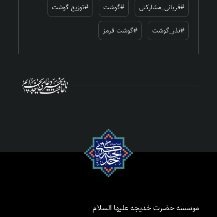
#قربانی_مشارکتی
#گوشت
#توزیع گوشت
#نذر_گوشت
#گوشت قرمز
موسسه حضرت خدیجه علیها السلام