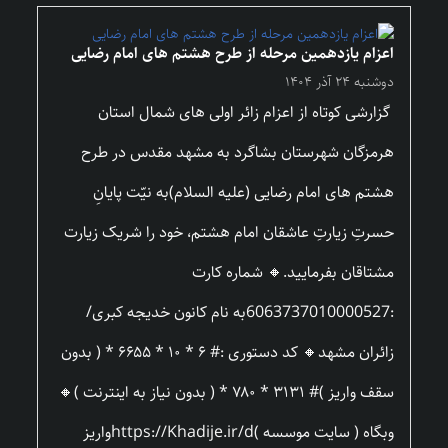
اعزام یازدهمین مرحله از طرح هشتم های امام رضایی
دوشنبه ۲۴ آذر ۱۴۰۴
گزارشی کوتاه از اعزام زائر اولی های شمال استان
هرمزگان شهرستان بشاگرد به مشهد مقدس در طرح
هشتم های امام رضایی (علیه السلام)به نیّت پایانِ
حسرتِ زیارتِ عاشقان امام هشتم، خود را شریک زیارت
مشتاقان بفرمایید.🔸 شماره کارت
:6063737010000527به نام کانون خدیجه کبری/
زائران مشهد🔸 کد دستوری :# ۶ * ۱۰ * ۶۶۵۵ * ( بدون
سقف واریز )# ۳۱۳۱ * ۷۸۰ * ( بدون نیاز به اینترنت )🔸
وبگاه ( سایت موسسه )https://Khadije.ir/dواریز