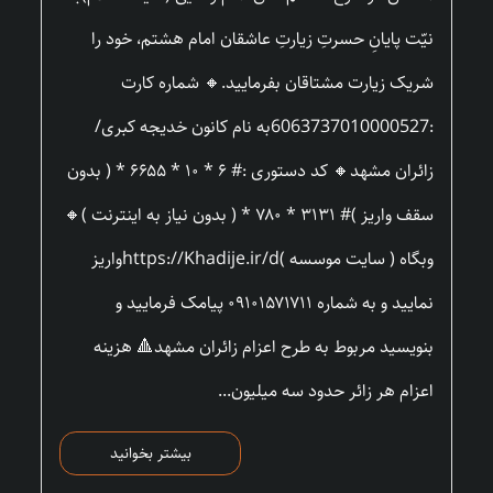
نیّت پایانِ حسرتِ زیارتِ عاشقان امام هشتم، خود را
شریک زیارت مشتاقان بفرمایید.🔸 شماره کارت
:6063737010000527به نام کانون خدیجه کبری/
زائران مشهد🔸 کد دستوری :# ۶ * ۱۰ * ۶۶۵۵ * ( بدون
سقف واریز )# ۳۱۳۱ * ۷۸۰ * ( بدون نیاز به اینترنت )🔸
وبگاه ( سایت موسسه )https://Khadije.ir/dواریز
نمایید و به شماره ۰۹۱۰۱۵۷۱۷۱۱ پیامک فرمایید و
بنویسید مربوط به طرح اعزام زائران مشهد🔺 هزینه
اعزام هر زائر حدود سه میلیون...
بیشتر بخوانید