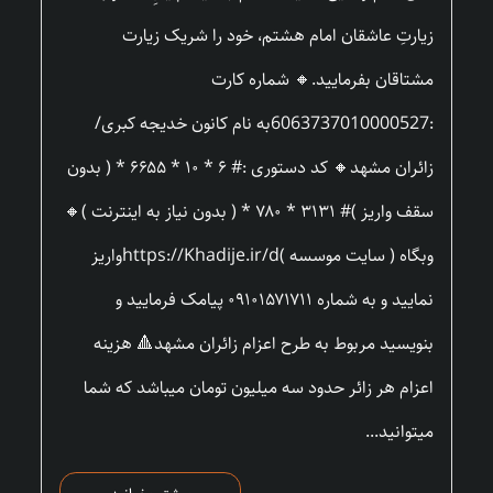
زیارتِ عاشقان امام هشتم، خود را شریک زیارت
مشتاقان بفرمایید.🔸 شماره کارت
:6063737010000527به نام کانون خدیجه کبری/
زائران مشهد🔸 کد دستوری :# ۶ * ۱۰ * ۶۶۵۵ * ( بدون
سقف واریز )# ۳۱۳۱ * ۷۸۰ * ( بدون نیاز به اینترنت )🔸
وبگاه ( سایت موسسه )https://Khadije.ir/dواریز
نمایید و به شماره ۰۹۱۰۱۵۷۱۷۱۱ پیامک فرمایید و
بنویسید مربوط به طرح اعزام زائران مشهد🔺 هزینه
اعزام هر زائر حدود سه میلیون تومان میباشد که شما
میتوانید...