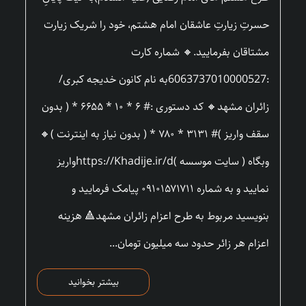
حسرتِ زیارتِ عاشقان امام هشتم، خود را شریک زیارت
مشتاقان بفرمایید.🔸 شماره کارت
:6063737010000527به نام کانون خدیجه کبری/
زائران مشهد🔸 کد دستوری :# ۶ * ۱۰ * ۶۶۵۵ * ( بدون
سقف واریز )# ۳۱۳۱ * ۷۸۰ * ( بدون نیاز به اینترنت )🔸
وبگاه ( سایت موسسه )https://Khadije.ir/dواریز
نمایید و به شماره ۰۹۱۰۱۵۷۱۷۱۱ پیامک فرمایید و
بنویسید مربوط به طرح اعزام زائران مشهد🔺 هزینه
اعزام هر زائر حدود سه میلیون تومان...
بیشتر بخوانید