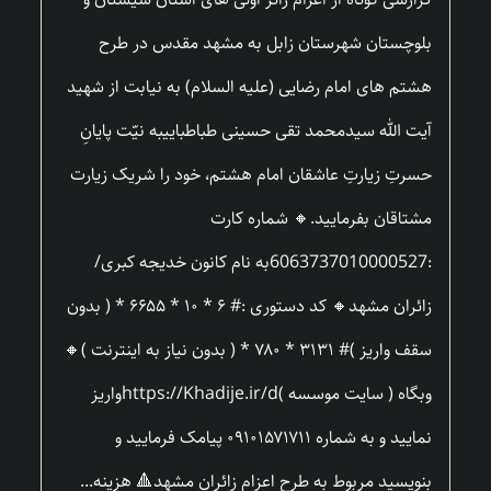
بلوچستان شهرستان زابل به مشهد مقدس در طرح
هشتم های امام رضایی (علیه السلام) به نیابت از شهید
آیت الله سیدمحمد تقی حسینی طباطباییبه نیّت پایانِ
حسرتِ زیارتِ عاشقان امام هشتم، خود را شریک زیارت
مشتاقان بفرمایید.🔸 شماره کارت
:6063737010000527به نام کانون خدیجه کبری/
زائران مشهد🔸 کد دستوری :# ۶ * ۱۰ * ۶۶۵۵ * ( بدون
سقف واریز )# ۳۱۳۱ * ۷۸۰ * ( بدون نیاز به اینترنت )🔸
وبگاه ( سایت موسسه )https://Khadije.ir/dواریز
نمایید و به شماره ۰۹۱۰۱۵۷۱۷۱۱ پیامک فرمایید و
بنویسید مربوط به طرح اعزام زائران مشهد🔺 هزینه...