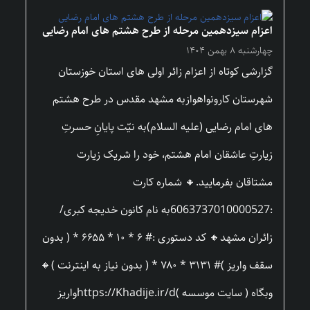
اعزام سیزدهمین مرحله از طرح هشتم های امام رضایی
چهارشنبه ۸ بهمن ۱۴۰۴
گزارشی کوتاه از اعزام زائر اولی های استان خوزستان
شهرستان کارونواهوازبه مشهد مقدس در طرح هشتم
های امام رضایی (علیه السلام)به نیّت پایانِ حسرتِ
زیارتِ عاشقان امام هشتم، خود را شریک زیارت
مشتاقان بفرمایید.🔸 شماره کارت
:6063737010000527به نام کانون خدیجه کبری/
زائران مشهد🔸 کد دستوری :# ۶ * ۱۰ * ۶۶۵۵ * ( بدون
سقف واریز )# ۳۱۳۱ * ۷۸۰ * ( بدون نیاز به اینترنت )🔸
وبگاه ( سایت موسسه )https://Khadije.ir/dواریز