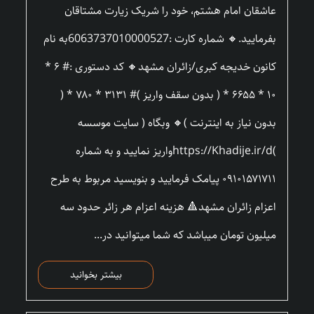
عاشقان امام هشتم، خود را شریک زیارت مشتاقان
بفرمایید.🔸 شماره کارت :6063737010000527به نام
کانون خدیجه کبری/زائران مشهد🔸 کد دستوری :# ۶ *
۱۰ * ۶۶۵۵ * ( بدون سقف واریز )# ۳۱۳۱ * ۷۸۰ * (
بدون نیاز به اینترنت )🔸 وبگاه ( سایت موسسه
)https://Khadije.ir/dواریز نمایید و به شماره
۰۹۱۰۱۵۷۱۷۱۱ پیامک فرمایید و بنویسید مربوط به طرح
اعزام زائران مشهد🔺 هزینه اعزام هر زائر حدود سه
میلیون تومان میباشد که شما میتوانید در...
بیشتر بخوانید