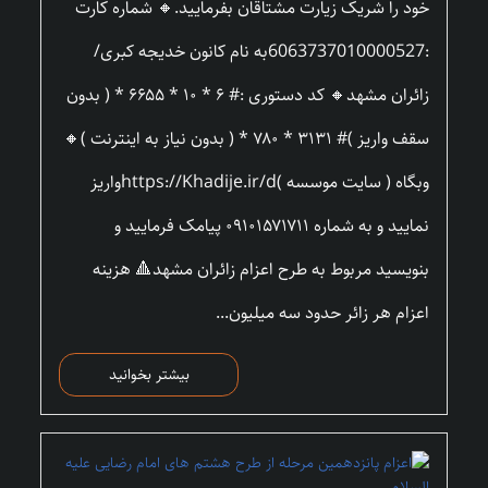
خود را شریک زیارت مشتاقان بفرمایید.🔸 شماره کارت
:6063737010000527به نام کانون خدیجه کبری/
زائران مشهد🔸 کد دستوری :# ۶ * ۱۰ * ۶۶۵۵ * ( بدون
سقف واریز )# ۳۱۳۱ * ۷۸۰ * ( بدون نیاز به اینترنت )🔸
وبگاه ( سایت موسسه )https://Khadije.ir/dواریز
نمایید و به شماره ۰۹۱۰۱۵۷۱۷۱۱ پیامک فرمایید و
بنویسید مربوط به طرح اعزام زائران مشهد🔺 هزینه
اعزام هر زائر حدود سه میلیون...
بیشتر بخوانید