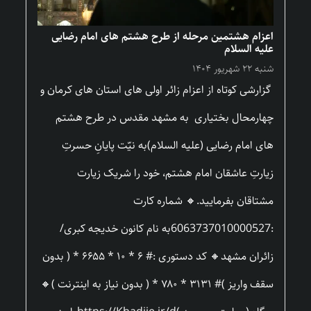
اعزام هشتمین مرحله از طرح هشتم های امام رضایی
علیه السلام
شنبه ۲۲ شهریور ۱۴۰۴
گزارشی کوتاه از اعزام زائر اولی های استان های کرمان و
چهارمحال بختیاری به مشهد مقدس در طرح هشتم
های امام رضایی (علیه السلام)به نیّت پایانِ حسرتِ
زیارتِ عاشقان امام هشتم، خود را شریک زیارت
مشتاقان بفرمایید.🔸 شماره کارت
:6063737010000527به نام کانون خدیجه کبری/
زائران مشهد🔸 کد دستوری :# ۶ * ۱۰ * ۶۶۵۵ * ( بدون
سقف واریز )# ۳۱۳۱ * ۷۸۰ * ( بدون نیاز به اینترنت )🔸