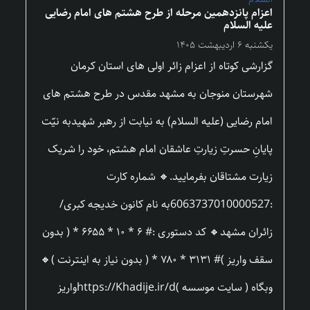
اعزام پانزدهمین مرحله از طرح هشتم های امام رضایی
علیه السلام
یکشنبه ۶ اردیبهشت ۱۴۰۵
گزارشی کوتاه از اعزام زائر اولی های استان کرمان
شهرستان منوجان به مشهد مقدس در طرح هشتم های
امام رضایی (علیه السلام) به نیابت از رهبر شهیدبه نیّت
پایانِ حسرتِ زیارتِ عاشقان امام هشتم، خود را شریک
زیارت مشتاقان بفرمایید.🔸 شماره کارت
:6063737010000527به نام کانون خدیجه کبری/
زائران مشهد🔸 کد دستوری :# ۶ * ۱۰ * ۶۶۵۵ * ( بدون
سقف واریز )# ۳۱۳۱ * ۷۸۰ * ( بدون نیاز به اینترنت )🔸
وبگاه ( سایت موسسه )https://Khadije.ir/dواریز