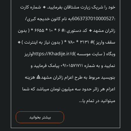
خود را شریک زیارت مشتاقان بفرمایید.🔸 شماره کارت
:6063737010000527به نام کانون خدیجه کبری/
زائران مشهد🔸 کد دستوری :# ۶ * ۱۰ * ۶۶۵۵ * ( بدون
سقف واریز )# ۳۱۳۱ * ۷۸۰ * ( بدون نیاز به اینترنت )🔸
وبگاه ( سایت موسسه )https://Khadije.ir/dواریز
نمایید و به شماره ۰۹۱۰۱۵۷۱۷۱۱ پیامک فرمایید و
بنویسید مربوط به طرح اعزام زائران مشهد🔺 هزینه
اعزام هر زائر حدود سه میلیون تومان میباشد که شما
میتوانید در تمام یا...
بیشتر بخوانید