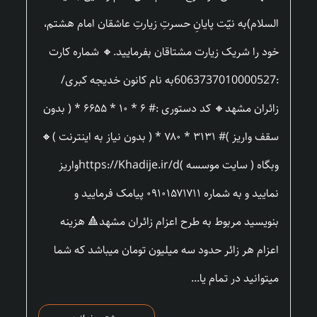
السلام)به نیّت پایانِ حسرتِ زیارتِ عاشقان امام هشتم،
خود را شریک زیارت مشتاقان بفرمایید.🔸 شماره کارت
:6063737010000527به نام کانون خدیجه کبری/
زائران مشهد🔸 کد دستوری :# ۶ * ۱۰ * ۶۶۵۵ * ( بدون
سقف واریز )# ۳۱۳۱ * ۷۸۰ * ( بدون نیاز به اینترنت )🔸
وبگاه ( سایت موسسه )https://Khadije.ir/dواریز
نمایید و به شماره ۰۹۱۰۱۵۷۱۷۱۱ پیامک فرمایید و
بنویسید مربوط به طرح اعزام زائران مشهد🔺 هزینه
اعزام هر زائر حدود سه میلیون تومان میباشد که شما
میتوانید در تمام یا...