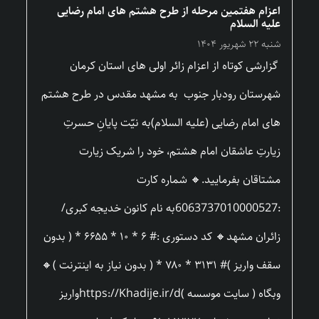
اعزام هفتمین مرحله از طرح هشتم های امام رضایی
علیه السلام
شنبه ۲۲ شهریور ۱۴۰۴
گزارشی کوتاه از اعزام زائر اولی های استان کرمان
شهرستان رودبار جنوب به مشهد مقدس در طرح هشتم
های امام رضایی (علیه السلام)به نیّت پایانِ حسرتِ
زیارتِ عاشقان امام هشتم، خود را شریک زیارت
مشتاقان بفرمایید.🔸 شماره کارت
:6063737010000527به نام کانون خدیجه کبری/
زائران مشهد🔸 کد دستوری :# ۶ * ۱۰ * ۶۶۵۵ * ( بدون
سقف واریز )# ۳۱۳۱ * ۷۸۰ * ( بدون نیاز به اینترنت )🔸
وبگاه ( سایت موسسه )https://Khadije.ir/dواریز