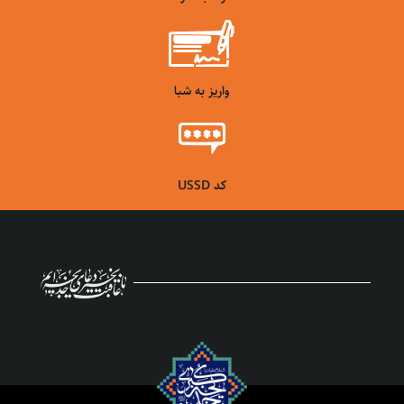
واریز به شبا
کد USSD