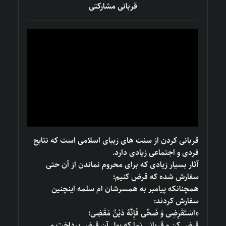
قربانی مشارکتی
قربانی کردن از سنت ‌های زیبای اسلامی است که نتایج
فردی و اجتماعی زیادی دارد.
آثار بسیار زیادی که برای محروم نماندن از آن حتی
سفارش شده که قرض کنیم؛
همچنانکه پیامبر به همسرشان ام سلمه اینچنین
سفارش کردند:
«اسْتَقْرِضِی وَ ضَحِّی فَإِنَّهُ دَیْنٌ مَقْضِی‏؛
قرض کن و قربانی نما که پول آن قرض پرداخت می‌