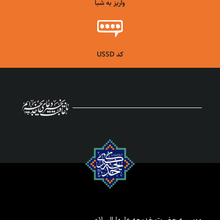
واریز به شبا
کد USSD
موسسه حضرت خدیجه علیها السلام