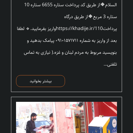
السلام🔶از طریق کد پرداخت ستاره 6655 ستاره 10
ستاره 3 مربع🔶از طریق درگاه
پرداختhttps://khadije.ir/110واریز بفرمایید.🔹 لطفا
بعد از واریز به شماره ۰۹۱۰۱۵۷۱۷۱۱ پیامک بدهید و
بنویسید مربوط به مردم لبنان و غزه.( نیازی به تماس
تلفنی...
بیشتر بخوانید