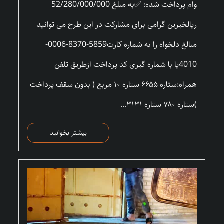
وام پرداخت شده: ✅به مبلغ 52/280/000/000
ریالخیرین گرامی برای مشارکت در این طرح می توانید
مبالغ دلخواه را به شماره کارت5859-8370-0006-
4010یا با شماره گیری کد پرداخت ازطریق تلفن
همراه:ستاره ۶۶۵۵ ستاره ۱۰ مربع ( بدون سقف پرداخت
)ستاره ۷۸۰ ستاره ۳۱۳۱...
بیشتر بخوانید