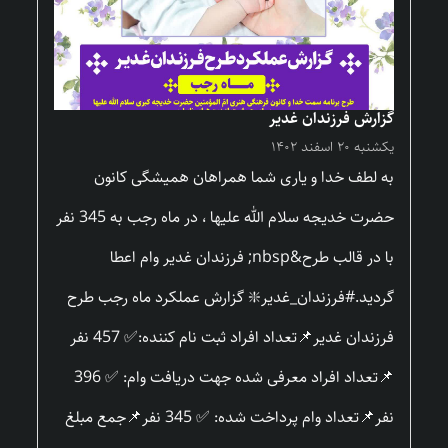
گزارش فرزندان غدیر
یکشنبه ۲۰ اسفند ۱۴۰۲
به لطف خدا و یاری شما همراهان همیشگی کانون
حضرت خدیجه سلام الله علیها ، در ماه رجب به 345 نفر
با در قالب طرح&nbsp; فرزندان غدیر وام اعطا
گردید.#فرزندان_غدیر❇️ گزارش عملکرد ماه رجب طرح
فرزندان غدیر📌تعداد افراد ثبت نام کننده:✅ 457 نفر
📌تعداد افراد معرفی شده جهت دریافت وام: ✅ 396
نفر📌تعداد وام پرداخت شده: ✅ 345 نفر📌جمع مبلغ